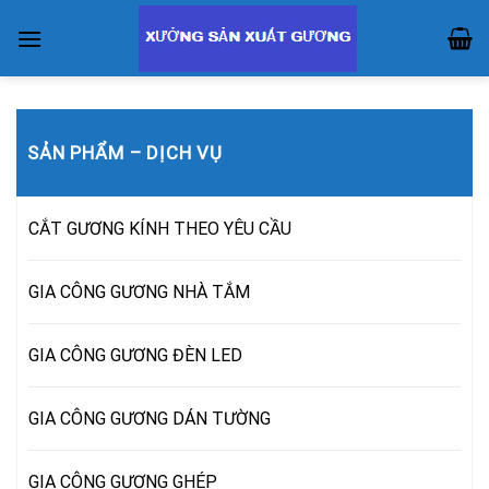
Skip
to
content
SẢN PHẨM – DỊCH VỤ
CẮT GƯƠNG KÍNH THEO YÊU CẦU
GIA CÔNG GƯƠNG NHÀ TẮM
GIA CÔNG GƯƠNG ĐÈN LED
GIA CÔNG GƯƠNG DÁN TƯỜNG
GIA CÔNG GƯƠNG GHÉP