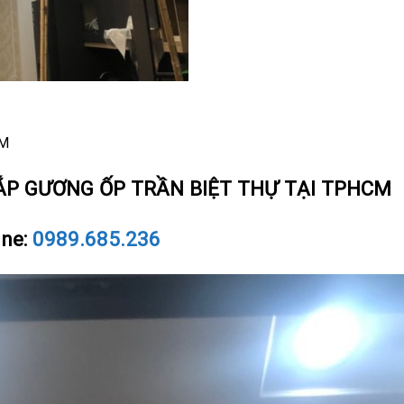
CM
LẮP GƯƠNG ỐP TRẦN BIỆT THỰ TẠI TPHCM
ine:
0989.685.236