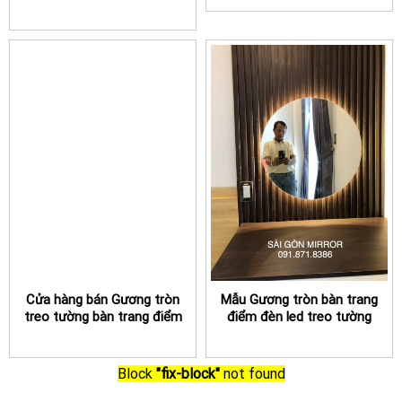
đẹp
Cửa hàng bán Gương tròn
Mẫu Gương tròn bàn trang
treo tường bàn trang điểm
điểm đèn led treo tường
TPHCM
tại TPHCM bán chạy
Block
"fix-block"
not found