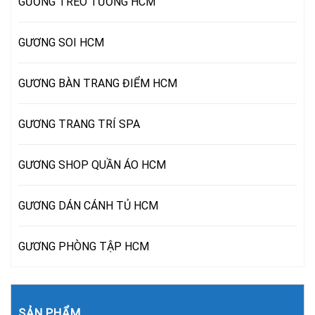
GƯƠNG TREO TƯỜNG HCM
GƯƠNG SOI HCM
GƯƠNG BÀN TRANG ĐIỂM HCM
GƯƠNG TRANG TRÍ SPA
GƯƠNG SHOP QUẦN ÁO HCM
GƯƠNG DÁN CÁNH TỦ HCM
GƯƠNG PHÒNG TẬP HCM
SẢN PHẨM