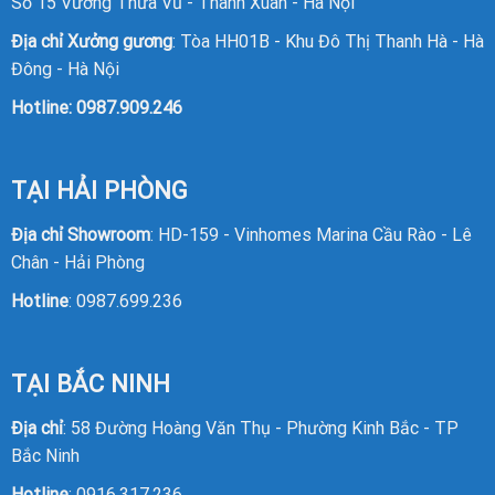
Số 15 Vương Thừa Vũ - Thanh Xuân - Hà Nội
Địa chỉ Xưởng gương
: Tòa HH01B - Khu Đô Thị Thanh Hà - Hà
Đông - Hà Nội
Hotline:
0987.909.246
TẠI HẢI PHÒNG
Địa chỉ Showroom
: HD-159 - Vinhomes Marina Cầu Rào - Lê
Chân - Hải Phòng
Hotline
:
0987.699.236
TẠI BẮC NINH
Địa chỉ
: 58 Đường Hoàng Văn Thụ - Phường Kinh Bắc - TP
Bắc Ninh
Hotline
: 0916.317.236