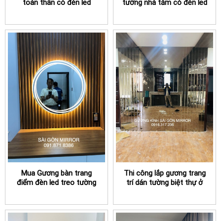
toàn thân có đèn led
tường nhà tắm có đèn led
TPHCM
TPHCM
Mua Gương bàn trang
Thi công lắp gương trang
điểm đèn led treo tường
trí dán tường biệt thự ở
tại TPHCM
TPHCM