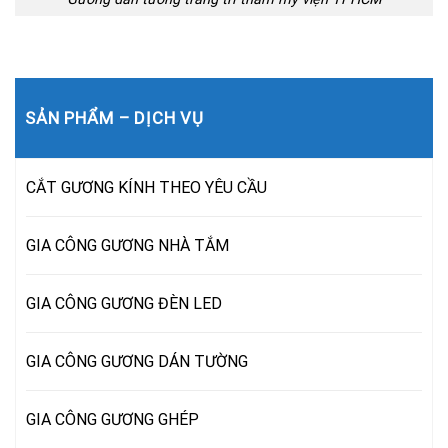
SẢN PHẨM – DỊCH VỤ
CẮT GƯƠNG KÍNH THEO YÊU CẦU
GIA CÔNG GƯƠNG NHÀ TẮM
GIA CÔNG GƯƠNG ĐÈN LED
GIA CÔNG GƯƠNG DÁN TƯỜNG
GIA CÔNG GƯƠNG GHÉP