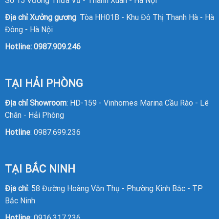
Số 15 Vương Thừa Vũ - Thanh Xuân - Hà Nội
Địa chỉ Xưởng gương
: Tòa HH01B - Khu Đô Thị Thanh Hà - Hà
Đông - Hà Nội
Hotline:
0987.909.246
TẠI HẢI PHÒNG
Địa chỉ Showroom
: HD-159 - Vinhomes Marina Cầu Rào - Lê
Chân - Hải Phòng
Hotline
:
0987.699.236
TẠI BẮC NINH
Địa chỉ
: 58 Đường Hoàng Văn Thụ - Phường Kinh Bắc - TP
Bắc Ninh
Hotline
: 0916.317.236