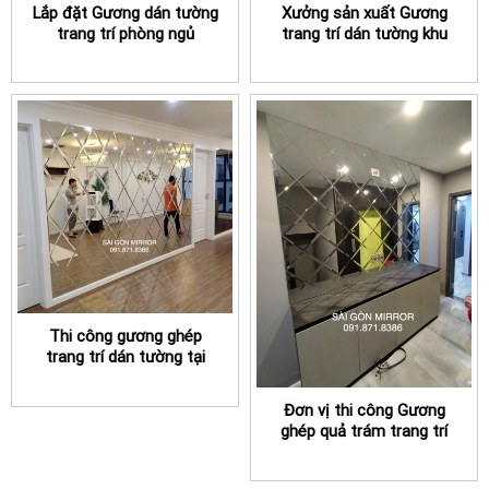
Lắp đặt Gương dán tường
Xưởng sản xuất Gương
trang trí phòng ngủ
trang trí dán tường khu
TPHCM uy tín
vực bàn ăn TPHCM
Thi công gương ghép
trang trí dán tường tại
TPHCM giá rẻ
Đơn vị thi công Gương
ghép quả trám trang trí
tường phòng khách
TPHCM