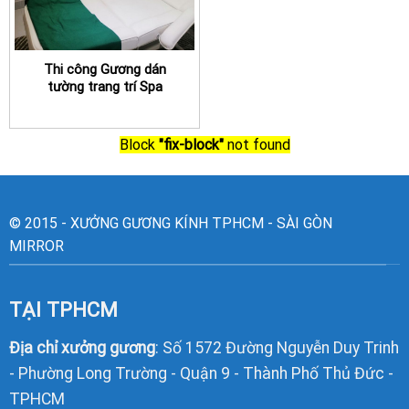
Thi công Gương dán
tường trang trí Spa
TPHCM chuyên nghiệp
Block
"fix-block"
not found
© 2015 - XƯỞNG GƯƠNG KÍNH TPHCM - SÀI GÒN
MIRROR
TẠI TPHCM
Địa chỉ xưởng gương
: Số 1572 Đường Nguyễn Duy Trinh
- Phường Long Trường - Quận 9 - Thành Phố Thủ Đức -
TPHCM