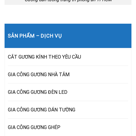
SẢN PHẨM – DỊCH VỤ
CẮT GƯƠNG KÍNH THEO YÊU CẦU
GIA CÔNG GƯƠNG NHÀ TẮM
GIA CÔNG GƯƠNG ĐÈN LED
GIA CÔNG GƯƠNG DÁN TƯỜNG
GIA CÔNG GƯƠNG GHÉP