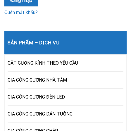
Đăng nhập
Quên mật khẩu?
SẢN PHẨM – DỊCH VỤ
CẮT GƯƠNG KÍNH THEO YÊU CẦU
GIA CÔNG GƯƠNG NHÀ TẮM
GIA CÔNG GƯƠNG ĐÈN LED
GIA CÔNG GƯƠNG DÁN TƯỜNG
GIA CÔNG GƯƠNG GHÉP