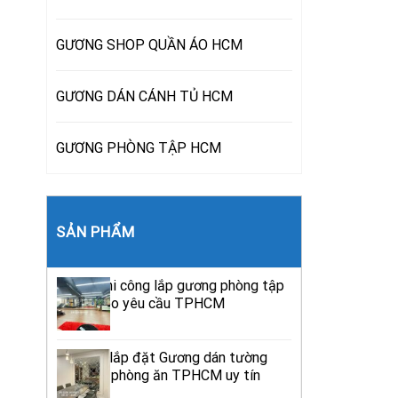
GƯƠNG SHOP QUẦN ÁO HCM
GƯƠNG DÁN CÁNH TỦ HCM
GƯƠNG PHÒNG TẬP HCM
SẢN PHẨM
Đơn vị thi công lắp gương phòng tập
nhảy theo yêu cầu TPHCM
Công ty lắp đặt Gương dán tường
trang trí phòng ăn TPHCM uy tín