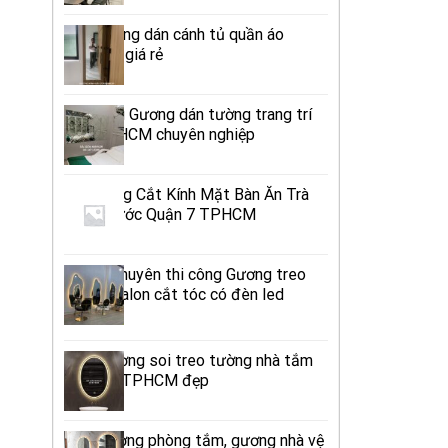
Bán Gương dán cánh tủ quần áo
TPHCM giá rẻ
Thi công Gương dán tường trang trí
Spa TPHCM chuyên nghiệp
Cửa Hàng Cắt Kính Mặt Bàn Ăn Trà
Uống Nước Quận 7 TPHCM
Đơn vị chuyên thi công Gương treo
tường Salon cắt tóc có đèn led
TPHCM
Mẫu Gương soi treo tường nhà tắm
đèn led TPHCM đẹp
Mẫu gương phòng tắm, gương nhà vệ