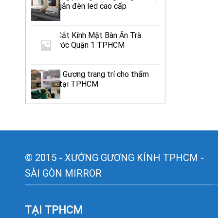
sinh có gắn đèn led cao cấp
Địa Chỉ Cắt Kính Mặt Bàn Ăn Trà
Uống Nước Quận 1 TPHCM
Thi công Gương trang trí cho thẩm
mỹ viện tại TPHCM
© 2015 - XƯỞNG GƯƠNG KÍNH TPHCM -
SÀI GÒN MIRROR
TẠI TPHCM