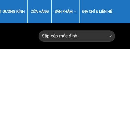
T GƯƠNG KÍNH
CỬA HÀNG
SẢN PHẨM
ĐỊA CHỈ & LIÊN HỆ