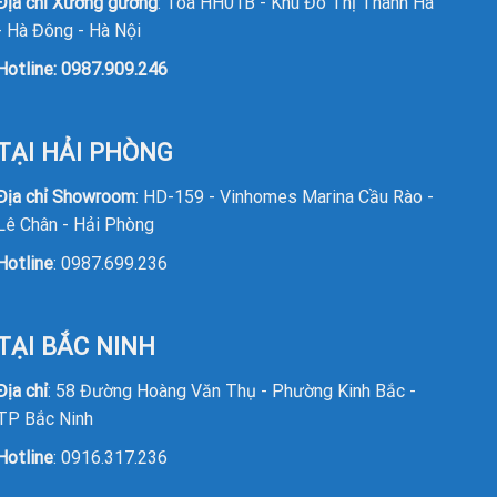
Địa chỉ Xưởng gương
: Tòa HH01B - Khu Đô Thị Thanh Hà
- Hà Đông - Hà Nội
Hotline:
0987.909.246
TẠI HẢI PHÒNG
Địa chỉ Showroom
: HD-159 - Vinhomes Marina Cầu Rào -
Lê Chân - Hải Phòng
Hotline
:
0987.699.236
TẠI BẮC NINH
Địa chỉ
: 58 Đường Hoàng Văn Thụ - Phường Kinh Bắc -
TP Bắc Ninh
Hotline
: 0916.317.236