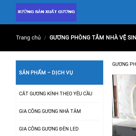
Skip
to
content
Trang chủ
/
GƯƠNG PHÒNG TẮM NHÀ VỆ SINH
GƯƠNG PHÒ
SẢN PHẨM – DỊCH VỤ
CẮT GƯƠNG KÍNH THEO YÊU CẦU
GIA CÔNG GƯƠNG NHÀ TẮM
GIA CÔNG GƯƠNG ĐÈN LED